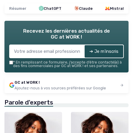
Résumer
ChatGPT
Claude
Mistral
Recevez les dernières actualités de
GC at WORK !
➔ Je m'inscris
*
En remplissant ce formulaire, j’accepte d’être contacté(e) à
des fins commerciales par GC at WORK ! et ses partenaires.
GC at WORK !
Ajoutez-nous à vos sources préférées sur Google
Parole d'experts