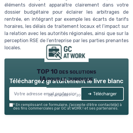
éléments doivent apparaître clairement dans votre
dossier budgétaire pour éclairer les arbitrages de
rentrée, en intégrant par exemple les écarts de tarifs
horaires, les délais de traitement locaux et l’impact sur
la relation avec les autorités régionales, ainsi que sur la
perception RSE de l’entreprise par les parties prenantes
locales.
TOP 10 des solutions
IA pour le juridique
Téléchargez gratuitement le livre blanc
➔ Télécharger
GC at WORK ! — 2026
*
En remplissant ce formulaire, j’accepte d’être contacté(e) à
des fins commerciales par GC at WORK ! et ses partenaires.