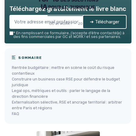
IA pour le juridique
Téléchargez gratuitement le livre blanc
➔ Télécharger
GC at WORK ! — 2026
*
En remplissant ce formulaire, j’accepte d’être contacté(e) à
des fins commerciales par GC at WORK ! et ses partenaires.
SOMMAIRE
Rentrée budgétaire : mettre en scène le coût du risque
contentieux
Construire un business case RSE pour défendre le budget
juridique
Legal ops, métriques et outils : parler le langage de la
direction financière
Externalisation sélective, RSE et ancrage territorial : arbitrer
entre Paris et régions
FAQ