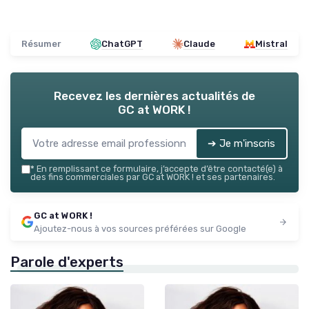
Résumer
ChatGPT
Claude
Mistral
Recevez les dernières actualités de
GC at WORK !
➔ Je m'inscris
*
En remplissant ce formulaire, j’accepte d’être contacté(e) à
des fins commerciales par GC at WORK ! et ses partenaires.
GC at WORK !
Ajoutez-nous à vos sources préférées sur Google
Parole d'experts