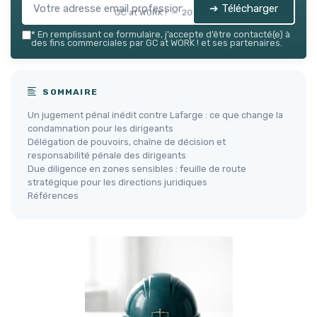
➔ Télécharger
GC at WORK ! — 2026
*
En remplissant ce formulaire, j’accepte d’être contacté(e) à
des fins commerciales par GC at WORK ! et ses partenaires.
SOMMAIRE
Un jugement pénal inédit contre Lafarge : ce que change la
condamnation pour les dirigeants
Délégation de pouvoirs, chaîne de décision et
responsabilité pénale des dirigeants
Due diligence en zones sensibles : feuille de route
stratégique pour les directions juridiques
Références