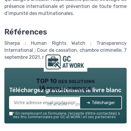
présence internationale et prévention de toute forme
d’impunité des multinationales.
Références
Sherpa ; Human Rights Watch ; Transparency
International ; Cour de cassation, chambre criminelle, 7
septembre 2021, n° 19-87.367.
TOP 10 des solutions
IA pour le juridique
Téléchargez gratuitement le livre blanc
➔ Télécharger
GC at WORK ! — 2026
*
En remplissant ce formulaire, j’accepte d’être contacté(e) à
des fins commerciales par GC at WORK ! et ses partenaires.