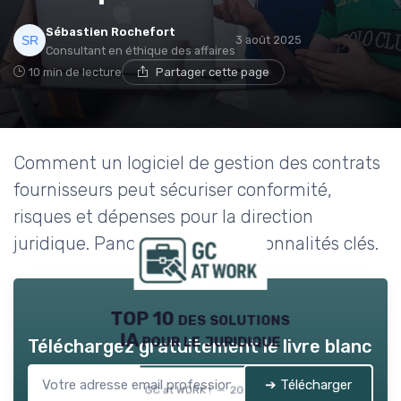
Sébastien Rochefort
3 août 2025
Consultant en éthique des affaires
10 min de lecture
Partager cette page
Comment un logiciel de gestion des contrats
fournisseurs peut sécuriser conformité,
risques et dépenses pour la direction
juridique. Panorama des fonctionnalités clés.
TOP 10 des solutions
IA pour le juridique
Téléchargez gratuitement le livre blanc
➔ Télécharger
GC at WORK ! — 2026