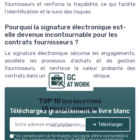
fournisseurs et renforce la traçabilité, ce qui facilite
l’identification et le suivi des risques.
Pourquoi la signature électronique est-
elle devenue incontournable pour les
contrats fournisseurs ?
La signature électronique sécurise les engagements,
accélère les processus d’achats et de gestion
fournisseurs, et renforce la valeur probante des
contrats dans un environnement numérique.
TOP 10 des solutions
IA pour le juridique
Téléchargez gratuitement le livre blanc
➔ Télécharger
GC at WORK ! — 2026
*
En remplissant ce formulaire, j’accepte d’être contacté(e) à
des fins commerciales par GC at WORK ! et ses partenaires.