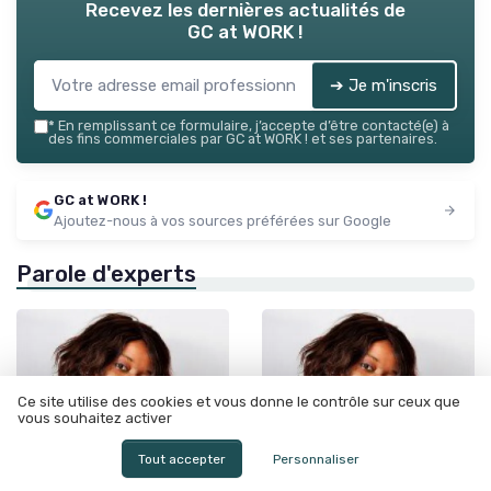
Recevez les dernières actualités de
GC at WORK !
➔ Je m'inscris
*
En remplissant ce formulaire, j’accepte d’être contacté(e) à
des fins commerciales par GC at WORK ! et ses partenaires.
GC at WORK !
Ajoutez-nous à vos sources préférées sur Google
Parole d'experts
Ce site utilise des cookies et vous donne le contrôle sur ceux que
vous souhaitez activer
Tout accepter
Personnaliser