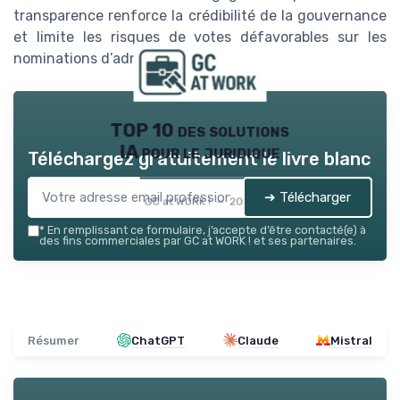
transparence renforce la crédibilité de la gouvernance
et limite les risques de votes défavorables sur les
nominations d’administrateurs.
TOP 10 des solutions
IA pour le juridique
Téléchargez gratuitement le livre blanc
➔ Télécharger
GC at WORK ! — 2026
*
En remplissant ce formulaire, j’accepte d’être contacté(e) à
des fins commerciales par GC at WORK ! et ses partenaires.
Résumer
ChatGPT
Claude
Mistral