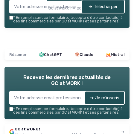
➔ Télécharger
GC at WORK ! — 2026
*
En remplissant ce formulaire, j’accepte d’être contacté(e) à
des fins commerciales par GC at WORK ! et ses partenaires.
Résumer
ChatGPT
Claude
Mistral
Recevez les dernières actualités de
GC at WORK !
➔ Je m'inscris
*
En remplissant ce formulaire, j’accepte d’être contacté(e) à
des fins commerciales par GC at WORK ! et ses partenaires.
GC at WORK !