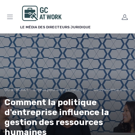
Panneau de gestion des cookies
LE MÉDIA DES DIRECTEURS JURIDIQUE
GC at WORK !
Enjeux pour les directeurs juridiques
Gouvernance d'entrep
Comment la politique
d'entreprise influence la
gestion des ressources
humaines