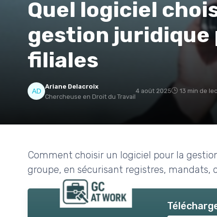
Quel logiciel choi
gestion juridiqu
filiales
Ariane Delacroix
4 août 2025
13 min de le
Chercheuse en Droit du Travail
Comment choisir un logiciel pour la gestion 
groupe, en sécurisant registres, mandats, c
Télécharge