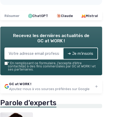
Résumer
ChatGPT
Claude
Mistral
Recevez les dernières actualités de
GC at WORK !
➔ Je m'inscris
*
En remplissant ce formulaire, j’accepte d’être
contacté(e) à des fins commerciales par GC at WORK ! et
ses partenaires.
GC at WORK !
Ajoutez-nous à vos sources préférées sur Google
Parole d'experts