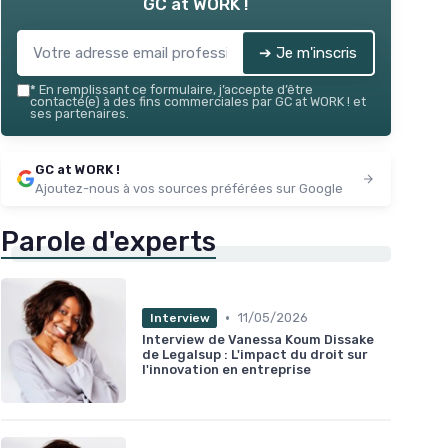
GC at WORK !
➔ Je m'inscris
*
En remplissant ce formulaire, j’accepte d’être
contacté(e) à des fins commerciales par GC at WORK ! et
ses partenaires.
GC at WORK !
Ajoutez-nous à vos sources préférées sur Google
Parole d'experts
•
11/05/2026
Interview
Interview de Vanessa Koum Dissake
de Legalsup : L'impact du droit sur
l'innovation en entreprise