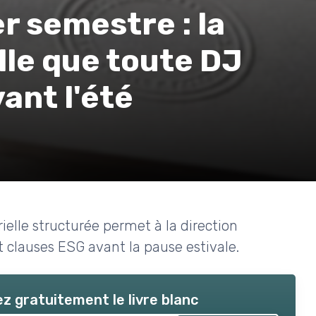
r semestre : la
le que toute DJ
ant l'été
lle structurée permet à la direction
et clauses ESG avant la pause estivale.
z gratuitement le livre blanc