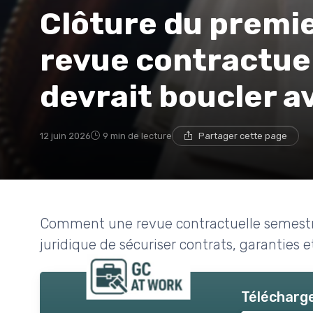
Clôture du premie
revue contractuel
devrait boucler av
12 juin 2026
9 min de lecture
Partager cette page
Comment une revue contractuelle semestrie
juridique de sécuriser contrats, garanties 
Télécharge