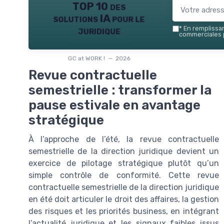
TOP 10 des
solutions IA pour le
juridique
*
En remplissant
commerciales p
GC at WORK ! — 2026
Revue contractuelle
semestrielle : transformer la
pause estivale en avantage
stratégique
À l’approche de l’été, la revue contractuelle
semestrielle de la direction juridique devient un
exercice de pilotage stratégique plutôt qu’un
simple contrôle de conformité. Cette revue
contractuelle semestrielle de la direction juridique
en été doit articuler le droit des affaires, la gestion
des risques et les priorités business, en intégrant
l’actualité juridique et les signaux faibles issus