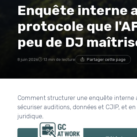
Enquête interne a
protocole que l'A
peu de DJ maîtris
8 juin 2026
13 min de lecture
Partager cette page
Comment structurer une enquête interne a
sécuriser auditions, données et CJIP, et en 
juridique.