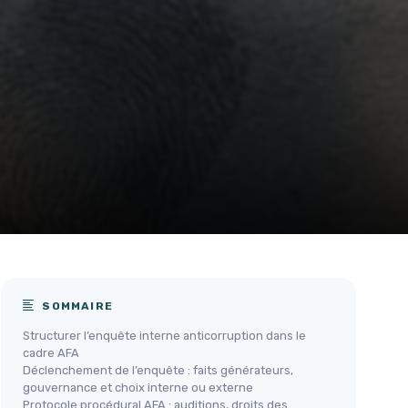
SOMMAIRE
Structurer l’enquête interne anticorruption dans le
cadre AFA
Déclenchement de l’enquête : faits générateurs,
gouvernance et choix interne ou externe
Protocole procédural AFA : auditions, droits des