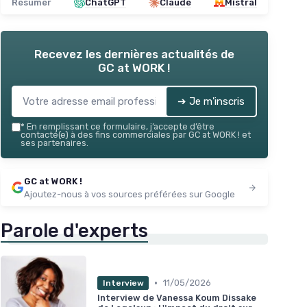
Résumer
ChatGPT
Claude
Mistral
Recevez les dernières actualités de
GC at WORK !
➔ Je m'inscris
*
En remplissant ce formulaire, j’accepte d’être
contacté(e) à des fins commerciales par GC at WORK ! et
ses partenaires.
GC at WORK !
Ajoutez-nous à vos sources préférées sur Google
Parole d'experts
•
11/05/2026
Interview
Interview de Vanessa Koum Dissake