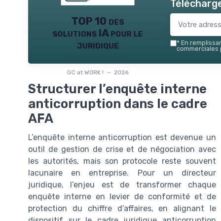
Télécharge
TOP 10 des
solutions IA pour le
juridique
*
En remplissant
commerciales p
GC at WORK ! — 2026
Structurer l’enquête interne
anticorruption dans le cadre
AFA
L’enquête interne anticorruption est devenue un
outil de gestion de crise et de négociation avec
les autorités, mais son protocole reste souvent
lacunaire en entreprise. Pour un directeur
juridique, l’enjeu est de transformer chaque
enquête interne en levier de conformité et de
protection du chiffre d’affaires, en alignant le
dispositif sur le cadre juridique anticorruption