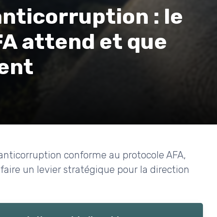
nticorruption : le
FA attend et que
ent
nticorruption conforme au protocole AFA,
faire un levier stratégique pour la direction