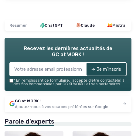
Résumer
ChatGPT
Claude
Mistral
Recevez les dernières actualités de
GC at WORK !
➔ Je m'inscris
*
En remplissant ce formulaire, j’accepte d’être contacté(e) à
des fins commerciales par GC at WORK ! et ses partenaires.
GC at WORK !
Ajoutez-nous à vos sources préférées sur Google
Parole d'experts