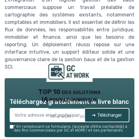
commerciaux suppose un travail préalable de
cartographie des systèmes existants, notamment
comptables et immobiliers. Il est essentiel de définir les
flux de données, les responsabilités entre juridique,
immobilier et finance, ainsi que les besoins de
reporting. Un déploiement réussi repose sur une
interface intuitive, un support éditeur solide et une
gouvernance claire de la gestion baux et de la gestion
SCI.
TOP 10 des solutions
IA pour le juridique
Téléchargez gratuitement le livre blanc
➔ Télécharger
GC at WORK ! — 2026
*
En remplissant ce formulaire, j’accepte d’être contacté(e) à
des fins commerciales par GC at WORK ! et ses partenaires.